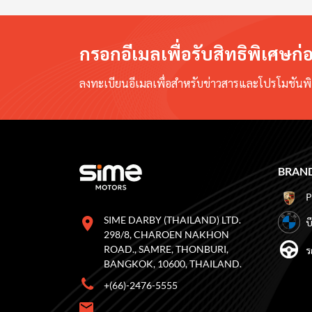
การสัมผัส รับทันที กล่องของขวัญสุดพิเศษ2.
Drive@home บริการทดลองขับถึงบ้าน ปลอดภัยไร้
สัมผัส 3. Smart Drop Box บริการฝากกุญแจ เพื่อฝ
กรอกอีเมลเพื่อรับสิทธิพิเศษก
รถเข้ารับบริการตลอด 24 ชม. 4. U sit I drive
บริการรับ ส่ง-รถ ด้วยความห่วงใย และ เพื่อความ
ลงทะเบียนอีเมลเพื่อสำหรับข่าวสารและโปรโมชันพิเ
ปลอดภัยของคุณ 5. Line Official : Customer
Support ปรึกษา สอบถาม ได้ตลอดผ่านทาง line
official 6. Your Safety Is Our Priority เพราะความ
ปลอดภัยของคุณสำคัญที่สุดสำหรับเรา
BRAND
SIME DARBY (THAILAND) LTD.
บ
298/8, CHAROEN NAKHON
ROAD., SAMRE, THONBURI,
ร
BANGKOK, 10600, THAILAND.
+(66)-2476-5555