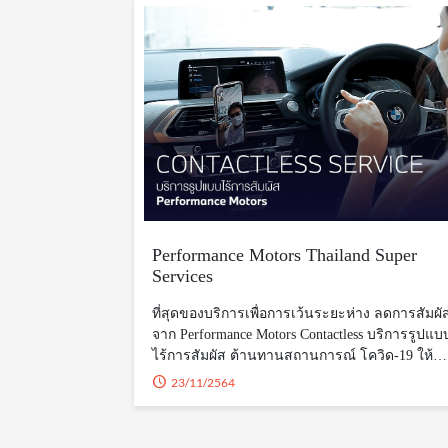
Performance Motors Thailand Super
Services
ที่สุดของบริการเพื่อการเว้นระยะห่าง ลดการสัมผั
จาก Performance Motors Contactless บริการรูปแบ
ไร้การสัมผัส ต้านทานสถานการณ์ โควิด-19 ให้
ลูกค้าของเราเข้าใช้บริการได้ง่ายดายยิ่งขึ้น โดยไ
23/11/2564
ต้องใกล้ชิด เพิ่มความปลอดภัยให้กับลูกค้าในระดั
สูงสุดคลายกังวลด้วยบริการแบบไร้การสัมผัส จาก
Performance Motors1. Covid Care Pack รับบริการไ