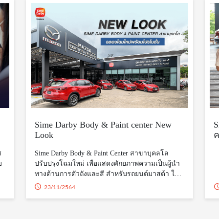
Sime Darby Body & Paint center New
S
Look
ค
ส
Sime Darby Body & Paint Center สาขาบุคลโล
บ
ปรับปรุงโฉมใหม่ เพื่อแสดงศักยภาพความเป็นผู้นำ
ทางด้านการตัวถังและสี สำหรับรถยนต์มาสด้า ใน
ม่
พื้นที่จังหวัดกรุงเทพมหานคร ที่ดำเนินการภายใต้
23/11/2564
บ
การรับรองมาตรฐานการดำเนินงานจากมาสด้า
ประเทศไทย เพื่อให้ลูกค้าที่เข้ารับบริการได้มีความ
ร้
มั่นใจในคุณภาพ ขั้นตอน การทำงานของเรา