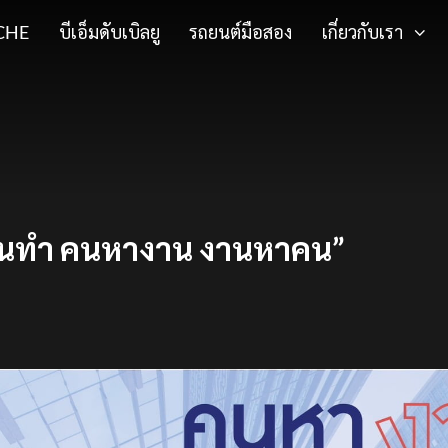
CHE
บีเอ็มดับเบิลยู
รถยนต์มือสอง
เกี่ยวกับเรา
งานทำ คนหางาน งานหาคน”