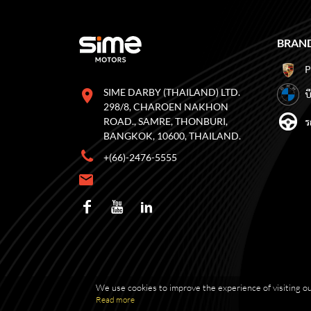
BRAND
SIME DARBY (THAILAND) LTD.
บ
298/8, CHAROEN NAKHON
ROAD., SAMRE, THONBURI,
ร
BANGKOK, 10600, THAILAND.
+(66)-2476-5555
We use cookies to improve the experience of visiting ou
Read more