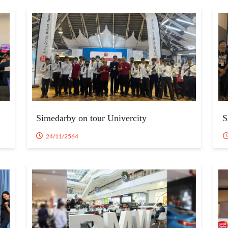
Simedarby on tour Univercity
S
24/11/2564